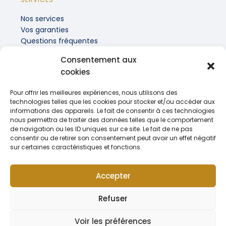
Nos services
Vos garanties
Questions fréquentes
Consentement aux
INFORMATIONS PRATIQUES
cookies
Recrutement
Actualités
Pour offrir les meilleures expériences, nous utilisons des
Contact
technologies telles que les cookies pour stocker et/ou accéder aux
informations des appareils. Le fait de consentir à ces technologies
nous permettra de traiter des données telles que le comportement
de navigation ou les ID uniques sur ce site. Le fait de ne pas
consentir ou de retirer son consentement peut avoir un effet négatif
sur certaines caractéristiques et fonctions.
Mentions légales
Politique de confidentialité & RGPD
Accepter
© 2026 Tous droits réservés SOVAMEP depuis 1986
Refuser
Voir les préférences