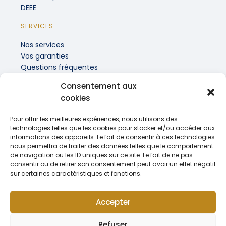
DEEE
SERVICES
Nos services
Vos garanties
Questions fréquentes
Consentement aux
INFORMATIONS PRATIQUES
cookies
Recrutement
Actualités
Pour offrir les meilleures expériences, nous utilisons des
Contact
technologies telles que les cookies pour stocker et/ou accéder aux
informations des appareils. Le fait de consentir à ces technologies
nous permettra de traiter des données telles que le comportement
de navigation ou les ID uniques sur ce site. Le fait de ne pas
consentir ou de retirer son consentement peut avoir un effet négatif
sur certaines caractéristiques et fonctions.
Mentions légales
Politique de confidentialité & RGPD
Accepter
© 2026 Tous droits réservés SOVAMEP depuis 1986
Refuser